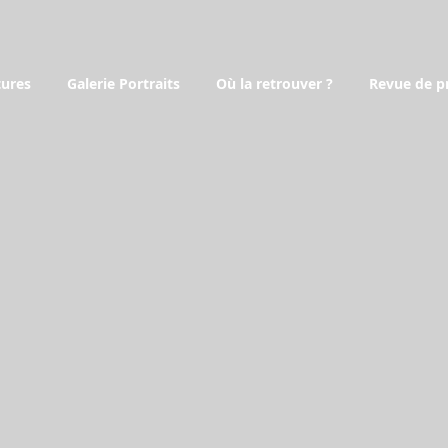
tures
Galerie Portraits
Où la retrouver ?
Revue de p